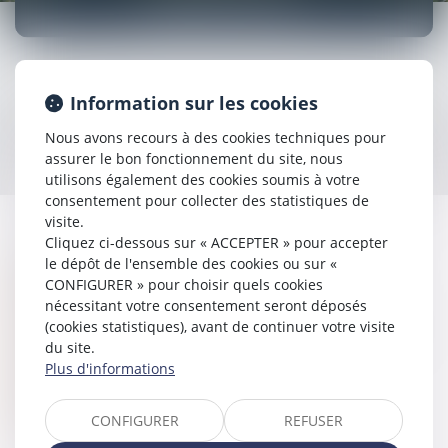
DROIT CIVIL
Information sur les cookies
Le droit civil est une des grandes familles du droit privé
dont l'ensemble des règles sont regroupées dans le Code
Nous avons recours à des cookies techniques pour
civil.
assurer le bon fonctionnement du site, nous
utilisons également des cookies soumis à votre
consentement pour collecter des statistiques de
visite.
Cliquez ci-dessous sur « ACCEPTER » pour accepter
Le droit civil est une des grandes parties du droit privé
le dépôt de l'ensemble des cookies ou sur «
Indemnisation dommage corporel
CONFIGURER » pour choisir quels cookies
Responsabilité
nécessitant votre consentement seront déposés
(cookies statistiques), avant de continuer votre visite
Problème de voisinage, loyer, droit du consommateur
du site.
Suspension des crédits
Plus d'informations
Surendettement
Droit et obligation
CONFIGURER
REFUSER
Procédure civile d’exécution