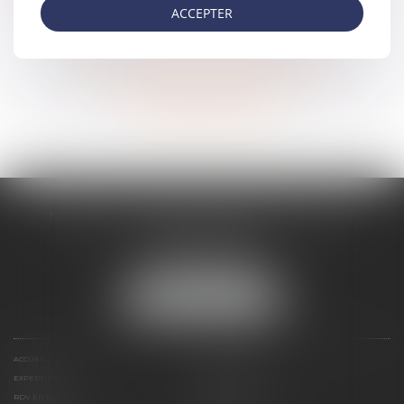
ACCEPTER
Voir tous les domaines d'intervention
Contacter un expert
MARIE-LAURE MARTINEZ AVOCAT
15 Place de la Gare
73000 Chambéry
Tél :
04 79 68 53 91
NOUS LOCALISER
ACCUEIL
PRÉSENTATION
EXPERTISES
PAIEMENT EN LIGNE
RDV EN LIGNE
CONTACT